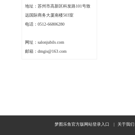
地址：苏州市高新区科发路101号致
远国际商务大厦南楼503室
电话：0512-66806280
网址：salonjubils.com
邮箱：dmgis@163.com
梦图乐鱼官方版网站登录入口
|
关于我们