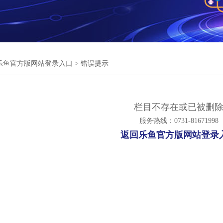
乐鱼官方版网站登录入口
> 错误提示
栏目不存在或已被删
服务热线：0731-81671998
返回乐鱼官方版网站登录