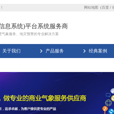
站！
网站地图
（
百度
/
理信息系统)平台系统服务商
慧气象服务、地灾预警的专业解决方案
关于我们
产品服务
经典案例
鱼官方版网站登录入口-乐鱼online(中国)