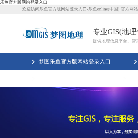
乐鱼官方版网站登录入口
欢迎访问乐鱼官方版网站登录入口-乐鱼online(中国) 官方网
专业GIS(地
提供地理信息平台、智
梦图乐鱼官方版网站登录入口
乐鱼官方版网站登录入口
乐