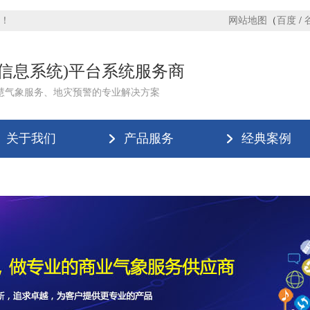
站！
网站地图
（
百度
/
理信息系统)平台系统服务商
慧气象服务、地灾预警的专业解决方案
关于我们
产品服务
经典案例
鱼官方版网站登录入口-乐鱼online(中国)