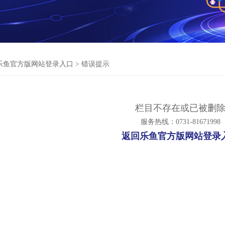
乐鱼官方版网站登录入口
> 错误提示
栏目不存在或已被删
服务热线：0731-81671998
返回乐鱼官方版网站登录