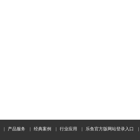
|
产品服务
|
经典案例
|
行业应用
|
乐鱼官方版网站登录入口
|