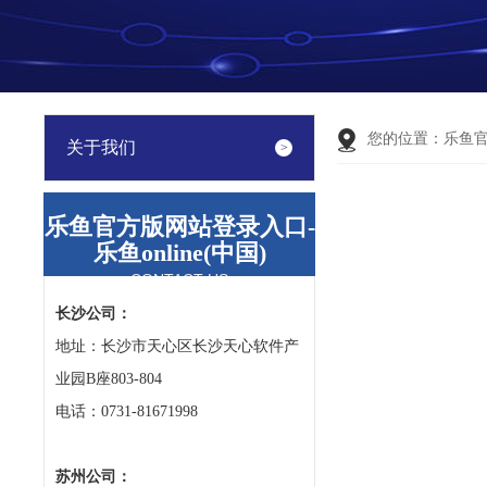
您的位置：
乐鱼
关于我们
乐鱼官方版网站登录入口-
乐鱼online(中国)
CONTACT US
长沙公司：
地址：长沙市天心区长沙天心软件产
业园B座803-804
电话：0731-81671998
苏州公司：